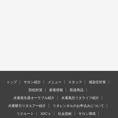
トップ
サロン紹介
メニュー
スタッフ
感染症対策
防犯対策
新着情報
取扱商品
水素発生器オーラブル紹介
水素風呂リタライフ紹介
水素吸引リタエアー紹介
リタレンタルのお申込みについて
リクルート
SDG'ｓ
社会貢献
サロン環境