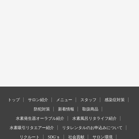
トップ
サロン紹介
メニュー
スタッフ
感染症対策
防犯対策
新着情報
取扱商品
水素発生器オーラブル紹介
水素風呂リタライフ紹介
水素吸引リタエアー紹介
リタレンタルのお申込みについて
リクルート
SDG'ｓ
社会貢献
サロン環境