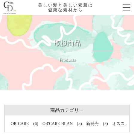
美しい髪と美しい素肌は
健康な素材から
取扱商品
Products
商品カテゴリー
OR’CARE
(6)
OR'CARE BLAN
(5)
新発売
(3)
オススメ
(