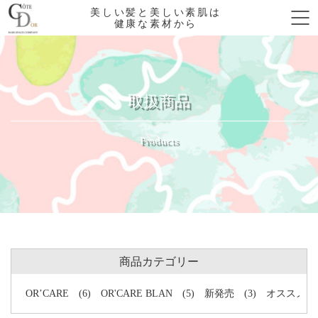
美しい髪と美しい素肌は
健康な素材から
取扱商品
Products
商品カテゴリー
OR’CARE
(6)
OR'CARE BLAN
(5)
新発売
(3)
オススメ
(